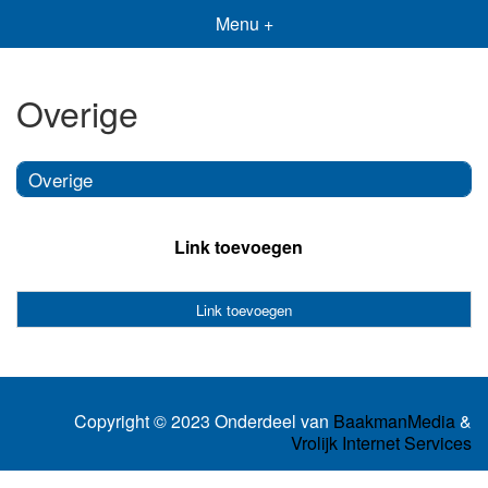
Menu +
Overige
Overige
Link toevoegen
Link toevoegen
Copyright © 2023 Onderdeel van
BaakmanMedia
&
Vrolijk Internet Services